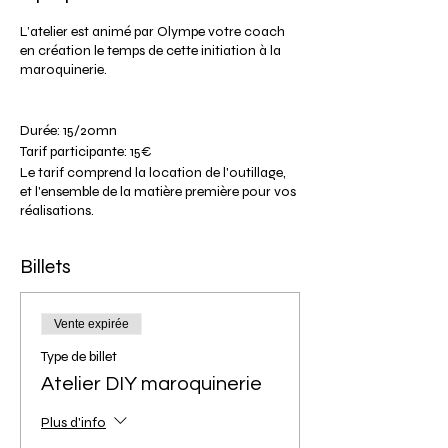
L’atelier est animé par Olympe votre coach
en création le temps de cette initiation à la
maroquinerie.
Durée: 15/20mn
Tarif participante: 15€
Le tarif comprend la location de l'outillage,
et l'ensemble de la matière première pour vos
réalisations.
Billets
Les articles en cuir sont réalisés sans couture,
aucune expérience n'est requise.
Age minimum : 10 ans.
Vente expirée
Type de billet
Atelier DIY maroquinerie
Plus d'info