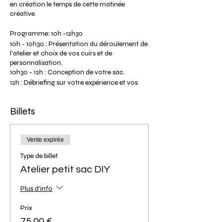
en création le temps de cette matinée
créative.
Programme: 10h -12h30
10h - 10h30 : Présentation du déroulement de
l'atelier et choix de vos cuirs et de
personnalisation.
10h30 - 12h : Conception de votre sac.
12h : Débriefing sur votre expérience et vos
réalisations. Séance photos de vos modèles.
12h30 : Fin de l'atelier (heure approximative
Billets
selon le déroulement de l’atelier).
Tarif participante: 95€ pour un modèle grand
sac et 75€ pour un modèle petit sac.
Vente expirée
Veuillez noter que la photo ci-dessus présente
Type de billet
nos deux modèles de grands sacs, si vous
souhaitez visualiser nos modèles de petits
Atelier petit sac DIY
sacs veuillez cliquer sur l'onglet "Les ateliers
DIY" puis "Infos" de notre site.
Plus d'info
Le tarif comprend la location de l'outillage,
Prix
et l'ensemble de la matière première pour vos
75,00 €