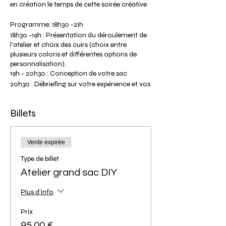
en création le temps de cette soirée créative
Programme: 18h30 -21h
18h30 -19h : Présentation du déroulement de
l'atelier et choix des cuirs (choix entre
plusieurs coloris et différentes options de
personnalisation).
19h - 20h30 : Conception de votre sac
20h30 : Débriefing sur votre expérience et vos
réalisations. Séance photos de vos modèles.
21h : Fin de l'atelier (heure approximative
Billets
selon le déroulement de l’atelier).
Tarif participante: 95€ pour un modèle grand
sac et 75€ pour un modèle petit sac.
Vente expirée
Veuillez noter que la photo ci-dessus présente
Type de billet
nos deux modèles de grands sacs, si vous
souhaitez visualiser nos modèles de petits
Atelier grand sac DIY
sacs veuillez cliquer sur l'onglet "Les ateliers
DIY" puis "Infos" de notre site.
Plus d'info
Le tarif comprend la location de l'outillage,
Prix
et l'ensemble de la matière première pour vos
95,00 €