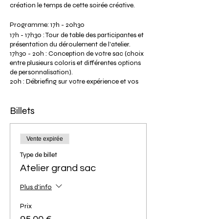
création le temps de cette soirée créative.
Programme: 17h - 20h30
17h - 17h30 : Tour de table des participantes et
présentation du déroulement de l'atelier.
17h30 - 20h : Conception de votre sac (choix
entre plusieurs coloris et différentes options
de personnalisation).
20h : Débriefing sur votre expérience et vos
réalisations. Séance photos de vos modèles.
20h30 : Fin de l'atelier (heure maximum
Billets
prévue).
Tarif participante: 75€ pour le petit sac et 95€
pour le grand sac.
Vente expirée
Le tarif comprend la location de l'outillage,
Type de billet
et l'ensemble de la matière première pour vos
réalisations.
Atelier grand sac
Les couleurs de cuirs dépendent de la
disponibilité des matières chez nos
Plus d'info
fournisseurs.
Les sacs sont réalisés sans couture, aucune
Prix
expérience n'est requise.