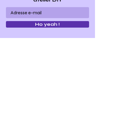
Ho yeah !
Make my bag est un concept
d'ateliers
de maroquinerie
"do it yourself"
.
Nous vous proposons toute l'année des
ateliers d'initiation à la maroquinerie
pour
confectionner vous même votre
sac ou votre accessoire en cuir de façon