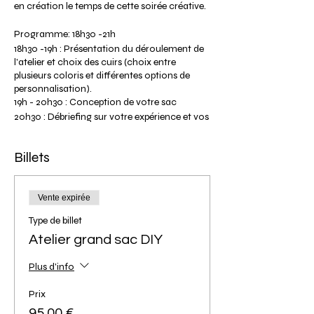
en création le temps de cette soirée créative.
Programme: 18h30 -21h
18h30 -19h : Présentation du déroulement de
l'atelier et choix des cuirs (choix entre
plusieurs coloris et différentes options de
personnalisation).
19h - 20h30 : Conception de votre sac
20h30 : Débriefing sur votre expérience et vos
réalisations. Séance photos de vos modèles.
21h : Fin de l'atelier (heure approximative
Billets
selon le déroulement de l’atelier).
Tarif participante: 95€ pour un modèle grand
sac et 75€ pour un modèle petit sac.
Vente expirée
Veuillez noter que la photo ci-dessus présente
Type de billet
nos deux modèles de grands sacs, si vous
souhaitez visualiser nos modèles de petits
Atelier grand sac DIY
sacs veuillez cliquer sur l'onglet "Les ateliers
DIY" puis "Infos" de notre site.
Plus d'info
Le tarif comprend la location de l'outillage,
Prix
et l'ensemble de la matière première pour vos
95,00 €