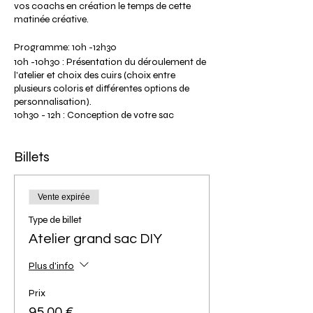
vos coachs en création le temps de cette
matinée créative.
Programme: 10h -12h30
10h -10h30 : Présentation du déroulement de
l'atelier et choix des cuirs (choix entre
plusieurs coloris et différentes options de
personnalisation).
10h30 - 12h : Conception de votre sac
12h : Débriefing sur votre expérience et vos
réalisations. Séance photos de vos modèles.
Billets
12h30 : Fin de l'atelier (heure approximative
selon le déroulement de l’atelier).
Tarif participante: 95€ pour un modèle grand
Vente expirée
sac et 75€ pour un modèle petit sac.
Type de billet
Veuillez noter que la photo ci-dessus présente
nos deux modèles de grands sacs, si vous
Atelier grand sac DIY
souhaitez visualiser nos modèles de petits
sacs veuillez cliquer sur l'onglet "Les ateliers
Plus d'info
DIY" puis "Infos" de notre site.
Prix
Le tarif comprend la location de l'outillage,
95,00 €