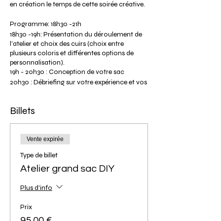
en création le temps de cette soirée créative.
Programme: 18h30 -21h
18h30 -19h: Présentation du déroulement de
l'atelier et choix des cuirs (choix entre
plusieurs coloris et différentes options de
personnalisation).
19h - 20h30 : Conception de votre sac
20h30 : Débriefing sur votre expérience et vos
réalisations. Séance photos de vos modèles.
21h : Fin de l'atelier (heure approximative
Billets
selon le déroulement de l’atelier).
Tarif participante: 95€ pour un modèle grand
sac et 75€ pour un modèle petit sac.
Vente expirée
Veuillez noter que la photo ci-dessus présente
Type de billet
nos deux modèles de grands sacs, si vous
souhaitez visualiser nos modèles de petits
Atelier grand sac DIY
sacs veuillez cliquer sur l'onglet "Les ateliers
DIY" puis "Infos" de notre site.
Plus d'info
Le tarif comprend la location de l'outillage,
et l'ensemble de la matière première pour vos
Prix
réalisations.
95,00 €