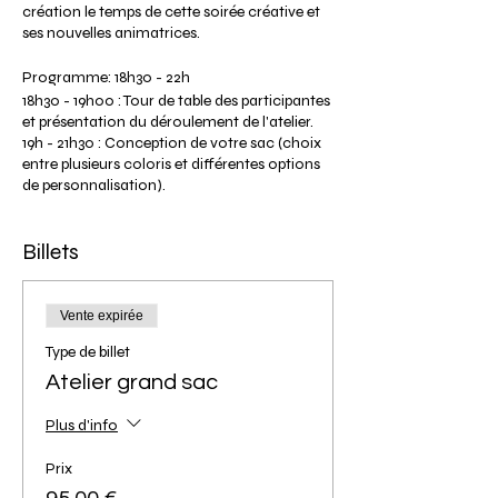
création le temps de cette soirée créative et
ses nouvelles animatrices.
Programme: 18h30 - 22h
18h30 - 19h00 : Tour de table des participantes
et présentation du déroulement de l'atelier.
19h - 21h30 : Conception de votre sac (choix
entre plusieurs coloris et différentes options
de personnalisation).
21h30 : Débriefing sur votre expérience et vos
réalisations. Séance photos de vos modèles.
Billets
22h: Fin de l'atelier (heure approximative
selon le déroulement de l’atelier).
Tarif participante: 75€ pour le petit sac et 95€
Vente expirée
pour le grand sac.
Type de billet
Le tarif comprend la location de l'outillage,
et l'ensemble de la matière première pour vos
Atelier grand sac
réalisations.
Les couleurs de cuirs dépendent de la
Plus d'info
disponibilité des matières chez nos
fournisseurs.
Prix
Les sacs sont réalisés sans couture, aucune