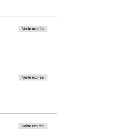
isations.
Vente expirée
urrons exceptionnellement
Vente expirée
d’au moins un mètre.
Vente expirée