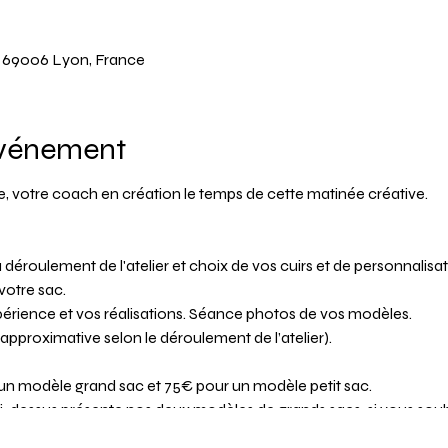
y, 69006 Lyon, France
événement
ie, votre coach en création le temps de cette matinée créative.
 déroulement de l'atelier et choix de vos cuirs et de personnalisat
votre sac.
xpérience et vos réalisations. Séance photos de vos modèles.
e approximative selon le déroulement de l’atelier).
 un modèle grand sac et 75€ pour un modèle petit sac.
ci-dessus présente nos deux modèles de grands sacs, si vous sou
 sur l'onglet "Les ateliers DIY" puis "Infos" de notre site.