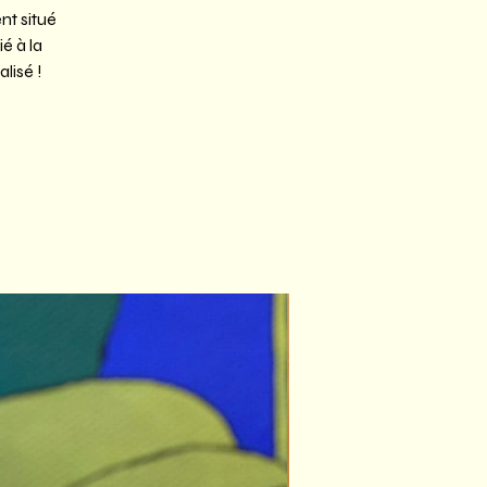
nt situé
é à la
lisé !