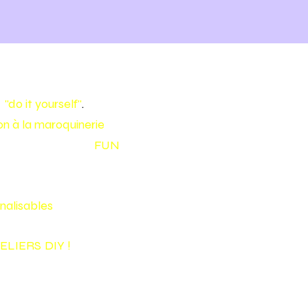
e
"do it yourself"
.
tion à la maroquinerie
pour
 en cuir de façon
FUN
nalisables
!
ELIERS
DIY
!