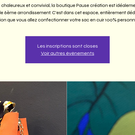
chaleureux et convivial, la boutique Pause création est idéaleme
le 6ème arrondissement. C'est dans cet espace, entièrement dédi
ion que vous allez confectionner votre sac en cuir 100% personna
Les inscriptions sont closes
Voir autres événements