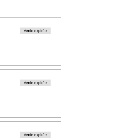
isations.
Vente expirée
urrons exceptionnellement
Vente expirée
d’au moins un mètre.
Vente expirée