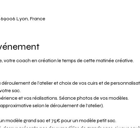
y, 69006 Lyon, France
événement
ie, votre coach en création le temps de cette matinée créative.
 déroulement de l'atelier et choix de vos cuirs et de personnalisat
votre sac.
xpérience et vos réalisations. Séance photos de vos modèles.
e approximative selon le déroulement de l’atelier).
 un modèle grand sac et 75€ pour un modèle petit sac.
ci-dessus présente nos deux modèles de grands sacs, si vous sou
 sur l'onglet "Les ateliers DIY" puis "Infos" de notre site.