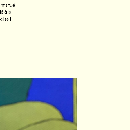
nt situé
é à la
lisé !