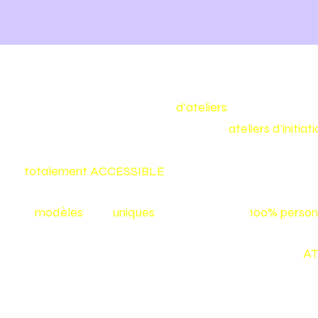
Make my bag est un concept
d'ateliers
de maroquineri
Nous vous proposons toute l'année des
ateliers d'initia
confectionner vous même votre sac ou votre accessoire
et
totalement
ACCESSIBLE
même aux débutants :)
Nos
modèles
sont
uniques
et vos créations
100% person
Tu aimerais créer toi-même ton sac? Inscris-toi à nos
AT