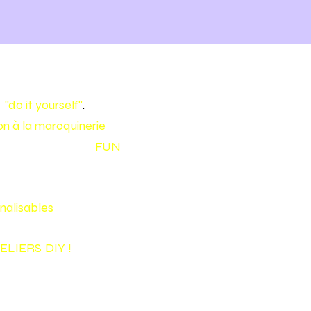
e
"do it yourself"
.
tion à la maroquinerie
pour
 en cuir de façon
FUN
nalisables
!
ELIERS
DIY
!