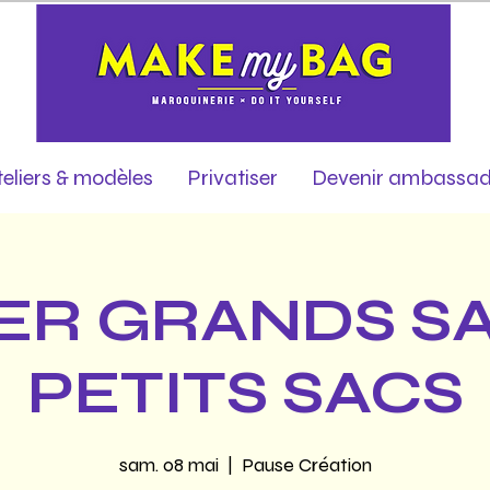
teliers & modèles
Privatiser
Devenir ambassad
ER GRANDS S
PETITS SACS
sam. 08 mai
  |  
Pause Création