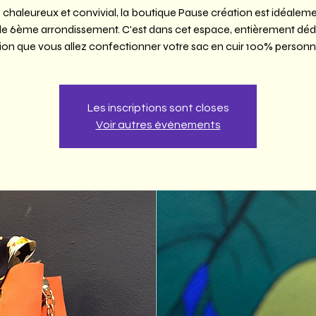
chaleureux et convivial, la boutique Pause création est idéaleme
le 6ème arrondissement. C'est dans cet espace, entièrement dédi
ion que vous allez confectionner votre sac en cuir 100% personna
Les inscriptions sont closes
Voir autres événements