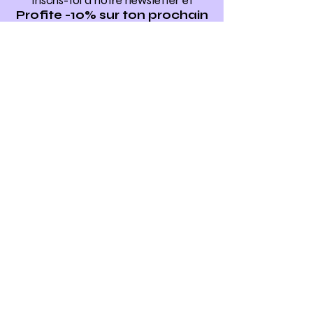
Inscris-toi à notre newsletter
et
Profite -10% sur ton prochain
atelier DIY
Ho yeah !
Make my bag est un concept
d'ateliers
de maroquinerie
"do it yourself"
.
Nous vous proposons toute l'année des
ateliers d'initiation à la maroquinerie