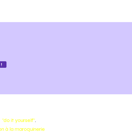
!
e
"do it yourself"
.
tion à la maroquinerie
pour