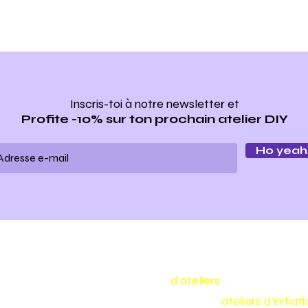
Inscris-toi à notre newsletter
et
Profite -10% sur ton prochain atelier DIY
Ho yeah 
Make my bag est un concept
d'ateliers
de maroquineri
Nous vous proposons toute l'année des
ateliers d'initia