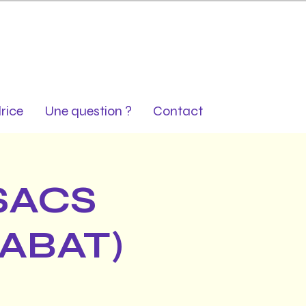
rice
Une question ?
Contact
SACS
RABAT)