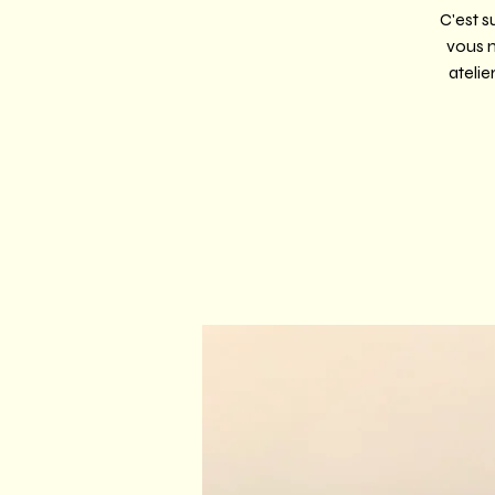
C'est s
vous 
atelie