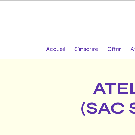
Accueil
S'inscrire
Offrir
A
ATE
(SAC 