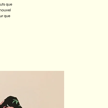
nuts que
nouvel
our que