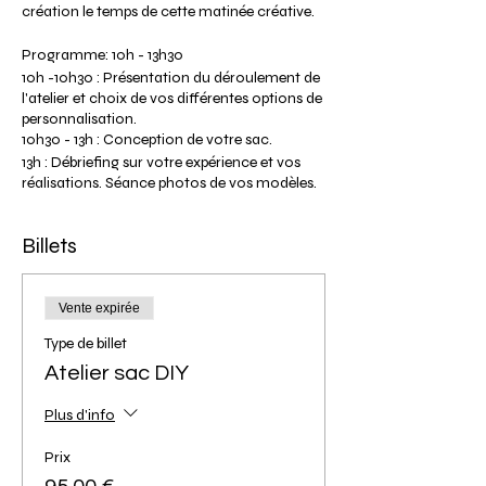
création le temps de cette matinée créative.
Programme: 10h - 13h30
10h -10h30 : Présentation du déroulement de
l'atelier et choix de vos différentes options de
personnalisation.
10h30 - 13h : Conception de votre sac.
13h : Débriefing sur votre expérience et vos
réalisations. Séance photos de vos modèles.
13h30 : Fin de l'atelier (heure approximative
selon le déroulement de l’atelier).
Billets
Tarif participante: 95€
Le tarif comprend la location de l'outillage,
Vente expirée
et l'ensemble de la matière première pour vos
réalisations.
Type de billet
Les couleurs de cuirs dépendent de la
Atelier sac DIY
disponibilité des matières chez nos
fournisseurs.
Plus d'info
Les sacs sont réalisés sans couture, aucune
expérience n'est requise.
Prix