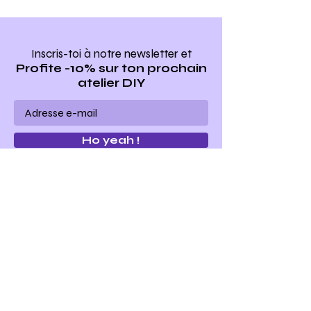
Merci de bien vouloir respecter ces règles
pour le bien être et la sécurité de tous.
CONDITIONS GÉNÉRALES DE VENTE :
Inscris-toi à notre newsletter
et
Profite -10% sur ton prochain
Toute réservation d'atelier est ferme et
atelier DIY
définitive.
Si vous ne vous présentez pas à l'atelier le jour
J aucun avoir ni remboursement ne vous
Ho yeah !
sera accordé.
En cas d'absence pour maladie ou accident
vous devrez nous fournir un certificat
médical ou une déclaration de votre
assurance dans un délai de 15 jours ouvrés
après la date de l'atelier et nous le
transmettre à hello@makemybag.fr.
Make my bag se réserve le droit d'accepter
ou non de décaler votre atelier.
Si vous souhaitez modifier la date de votre
atelier, vous avez jusqu'à 7 jours avant la date
de l'atelier pour nous en faire la demande.
Make my bag est un concept
d'ateliers