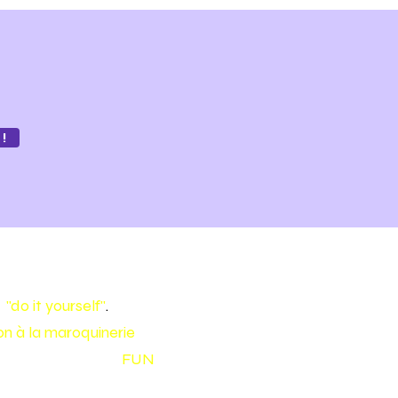
!
e
"do it yourself"
.
tion à la maroquinerie
pour
 en cuir de façon
FUN