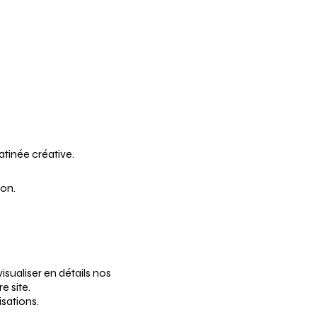
atinée créative.
ion.
sualiser en détails nos
e site.
isations.