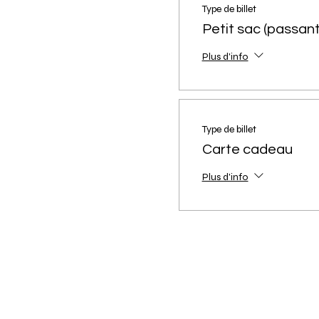
Type de billet
commande devra s'effectuer 
participants n’est pas atteint
Petit sac (passant
prévenus au plus tard 24h à 
remboursement de la somme 
Plus d'info
Type de billet
Carte cadeau
Plus d'info