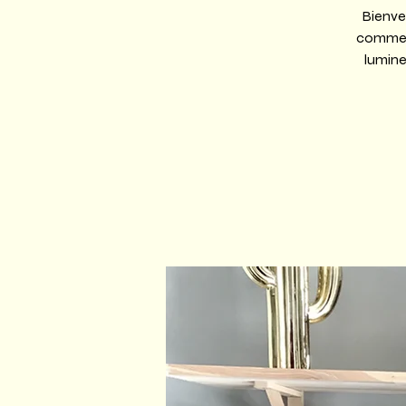
Bienven
comme c
lumine