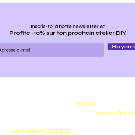
Inscris-toi à notre newsletter
et
Profite -10% sur ton prochain atelier DIY
Ho yeah 
Make my bag est un concept
d'ateliers
de maroquineri
Nous vous proposons toute l'année des
ateliers d'initia
confectionner vous même votre sac ou votre accessoire
et
totalement
ACCESSIBLE
même aux débutants :)