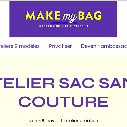
teliers & modèles
Privatiser
Devenir ambassad
TELIER SAC SA
COUTURE
ven. 28 janv.
  |  
L'atelier création