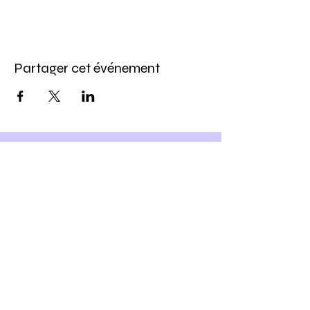
Partager cet événement
Inscris-toi à notre newsletter
et
Profite -10% sur ton prochain
atelier DIY
Ho yeah !