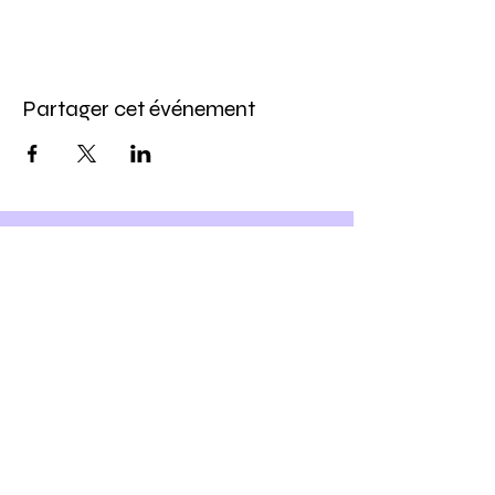
Partager cet événement
Inscris-toi à notre newsletter
et
Profite -10% sur ton prochain
atelier DIY
Ho yeah !