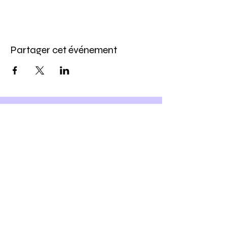
Partager cet événement
Inscris-toi à notre newsletter
et
Profite -10% sur ton prochain
atelier DIY
Ho yeah !