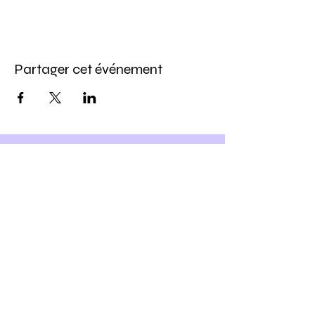
Partager cet événement
Inscris-toi à notre newsletter
et
Profite -10% sur ton prochain
atelier DIY
Ho yeah !