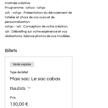
matinée créative.
Programme : 10h00 -12h30
10h - 10h30 : Présentation du déroulement de
l'atelier et choix de vos cuirs et de
personnalisation.
10h30 - 12h : Conception de votre création.
12h : Débriefing sur votre expérience et vos
réalisations. Séance photos de vos modèles.
12h30 : Fin de l'atelier (heure approximative
selon le déroulement de l’atelier).
Billets
Tarif: En fonction du modèle (voir ci-
dessous).
Veuillez noter que la photo ci-dessus présente
l'ensemble de nos modèles, si vous souhaitez
Vente expirée
visualiser en détails nos modèles de sacs sans
Type de billet
couture veuillez cliquer sur l'onglet "Les
ateliers DIY" puis "Infos" de notre site.
Maxi sac: Le sac cabas
Le tarif comprend la location de l'outillage,
et l'ensemble de la matière première pour vos
Plus d'info
réalisations.
Les couleurs de cuirs dépendent de la
Prix
disponibilité des matières chez nos
130,00 €
fournisseurs.