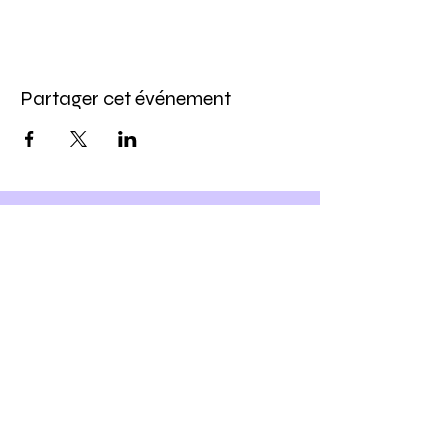
Partager cet événement
Inscris-toi à notre newsletter
et
Profite -10% sur ton prochain
atelier DIY
Ho yeah !