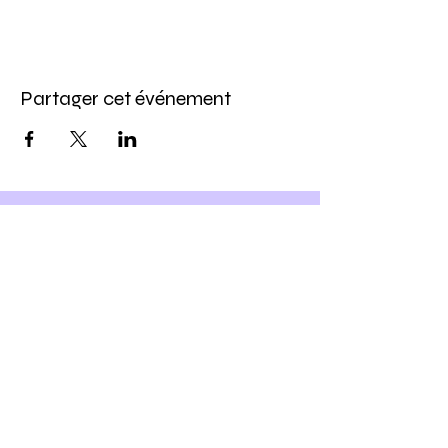
Partager cet événement
Inscris-toi à notre newsletter
et
Profite -10% sur ton prochain
atelier DIY
Ho yeah !