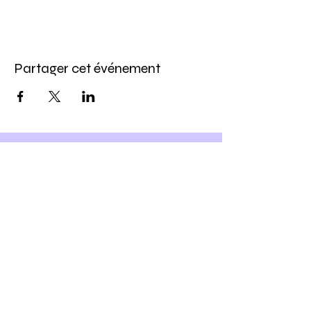
Partager cet événement
Inscris-toi à notre newsletter
et
Profite -10% sur ton prochain
atelier DIY
Ho yeah !