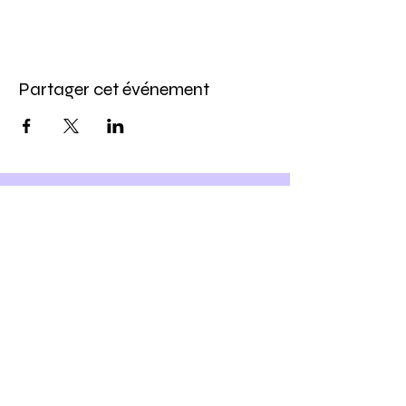
Partager cet événement
Inscris-toi à notre newsletter
et
Profite -10% sur ton prochain
atelier DIY
Ho yeah !