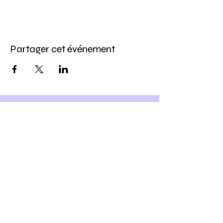
Partager cet événement
Inscris-toi à notre newsletter
et
Profite -10% sur ton prochain
atelier DIY
Ho yeah !