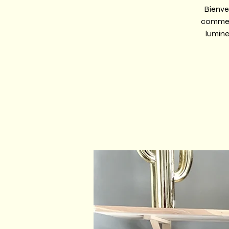
Bienven
comme c
lumine