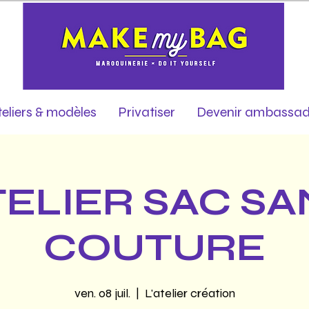
teliers & modèles
Privatiser
Devenir ambassad
TELIER SAC SA
COUTURE
ven. 08 juil.
  |  
L'atelier création