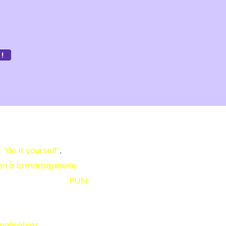
!
e
"do it yourself"
.
tion à la maroquinerie
pour
 en cuir de façon
FUN
nalisables
!