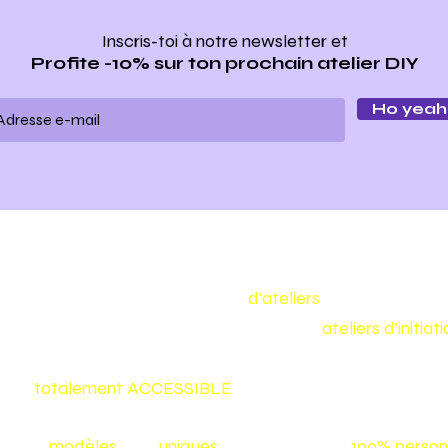
Inscris-toi à notre newsletter
et
Profite -10% sur ton prochain atelier DIY
Ho yeah 
Make my bag est un concept
d'ateliers
de maroquineri
Nous vous proposons toute l'année des
ateliers d'initia
confectionner vous même votre sac ou votre accessoire
et
totalement
ACCESSIBLE
même aux débutants :)
Nos
modèles
sont
uniques
et vos créations
100% person