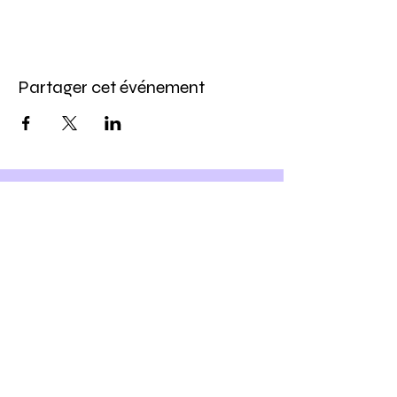
Partager cet événement
Inscris-toi à notre newsletter
et
Profite -10% sur ton prochain
atelier DIY
Ho yeah !