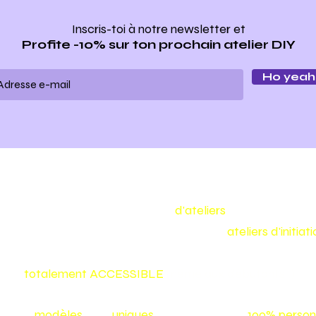
Inscris-toi à notre newsletter
et
Profite -10% sur ton prochain atelier DIY
Ho yeah 
Make my bag est un concept
d'ateliers
de maroquineri
Nous vous proposons toute l'année des
ateliers d'initia
confectionner vous même votre sac ou votre accessoire
et
totalement
ACCESSIBLE
même aux débutants :)
Nos
modèles
sont
uniques
et vos créations
100% person