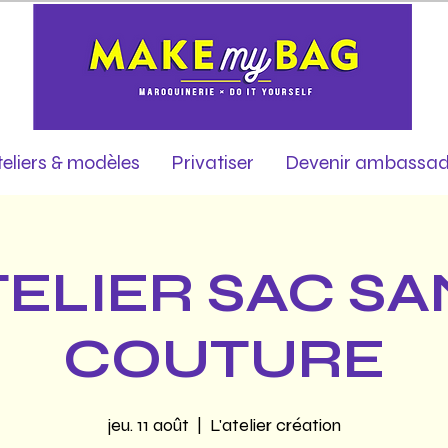
teliers & modèles
Privatiser
Devenir ambassad
TELIER SAC SA
COUTURE
jeu. 11 août
  |  
L'atelier création