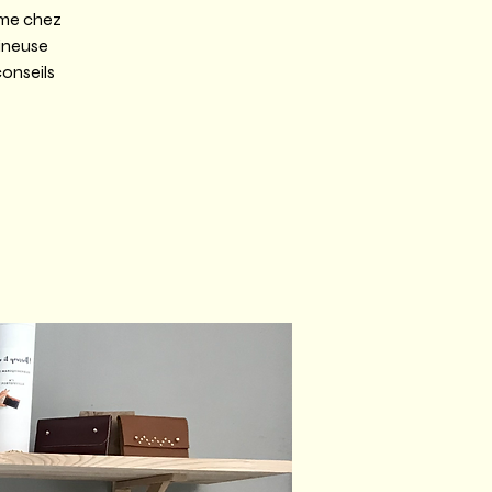
mme chez
ineuse
conseils