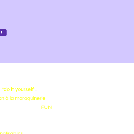
!
e
"do it yourself"
.
tion à la maroquinerie
pour
 en cuir de façon
FUN
nalisables
!