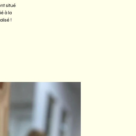
nt situé
é à la
lisé !