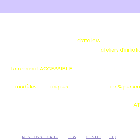
Make my bag est un concept
d'ateliers
de maroquineri
Nous vous proposons toute l'année des
ateliers d'initia
confectionner vous même votre sac ou votre accessoire
et
totalement
ACCESSIBLE
même aux débutants :)
Nos
modèles
sont
uniques
et vos créations
100% person
Tu aimerais créer toi-même ton sac? Inscris-toi à nos
AT
MENTIONS LÉGALES
CGV
CONTAC
FAQ