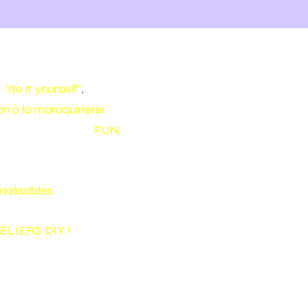
e
"do it yourself"
.
tion à la maroquinerie
pour
 en cuir de façon
FUN
nalisables
!
ELIERS
DIY
!