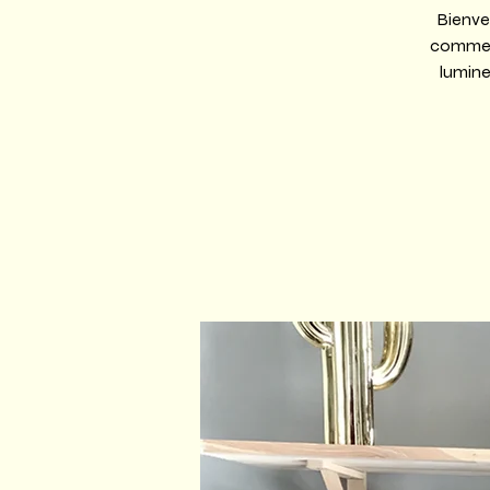
Bienven
comme c
lumine