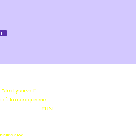
!
e
"do it yourself"
.
tion à la maroquinerie
pour
 en cuir de façon
FUN
nalisables
!