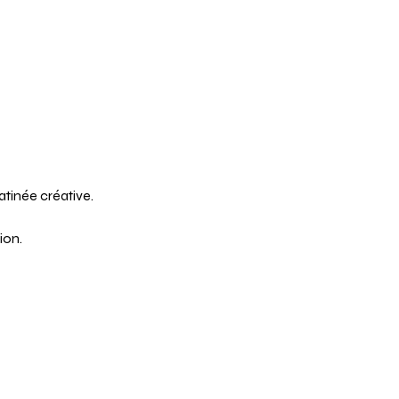
atinée créative.
ion.