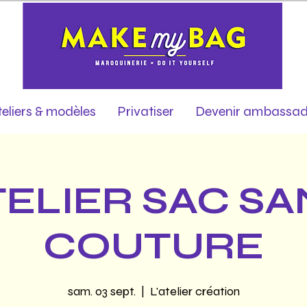
teliers & modèles
Privatiser
Devenir ambassad
TELIER SAC SA
COUTURE
sam. 03 sept.
  |  
L'atelier création