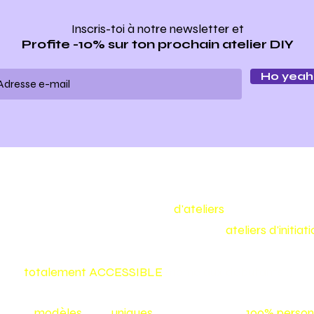
Inscris-toi à notre newsletter
et
Profite -10% sur ton prochain atelier DIY
Ho yeah 
Make my bag est un concept
d'ateliers
de maroquineri
Nous vous proposons toute l'année des
ateliers d'initia
confectionner vous même votre sac ou votre accessoire
et
totalement
ACCESSIBLE
même aux débutants :)
Nos
modèles
sont
uniques
et vos créations
100% person