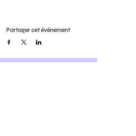
Partager cet événement
Inscris-toi à notre newsletter
et
Profite -10% sur ton prochain
atelier DIY
Ho yeah !