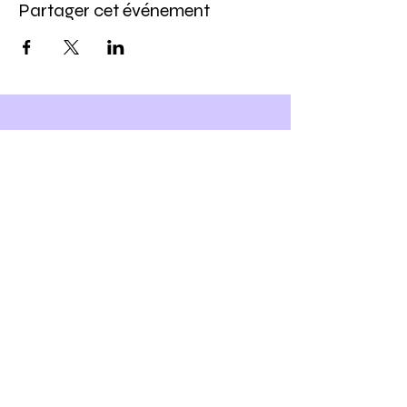
Partager cet événement
Inscris-toi à notre newsletter
et
Profite -10% sur ton prochain
atelier DIY
Ho yeah !