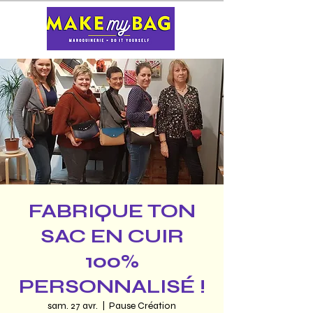
FABRIQUE TON
SAC EN CUIR
100%
PERSONNALISÉ !
sam. 27 avr.
  |  
Pause Création