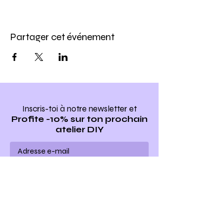
Partager cet événement
Inscris-toi à notre newsletter
et
Profite -10% sur ton prochain
atelier DIY
Ho yeah !