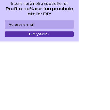
Inscris-toi à notre newsletter
et
Profite -10% sur ton prochain
atelier DIY
Ho yeah !
Make my bag est un concept
d'ateliers
de maroquinerie
"do it yourself"
.
Nous vous proposons toute l'année des