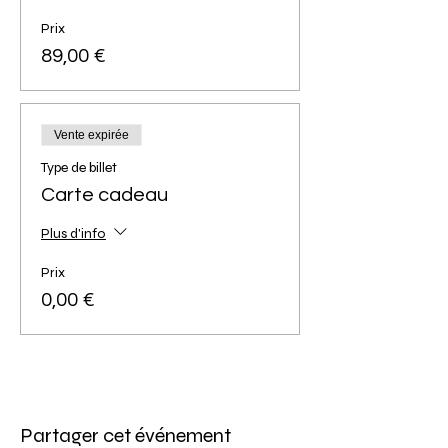
d'atelier ultérieure).
Annulation définitive de votre crédit au bout
Prix
de 2 absences (sans possibilité de
89,00 €
remboursement ou d'avoir).
Les sacs sont réalisés sans couture, aucune
Vente expirée
expérience n'est requise.
Type de billet
Nombre maximum de participantes : 6.
Carte cadeau
Nombre minimum : 3.
Age minimum : 13 ans.
Plus d'info
Prix
0,00 €
Partager cet événement