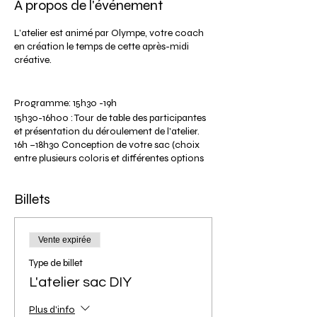
À propos de l'événement
L’atelier est animé par Olympe, votre coach
en création le temps de cette après-midi
créative.
Programme: 15h30 -19h
15h30-16h00 : Tour de table des participantes
et présentation du déroulement de l'atelier.
16h –18h30 Conception de votre sac (choix
entre plusieurs coloris et différentes options
de personnalisation).
18h30 : Débriefing sur votre expérience et vos
Billets
réalisations. Séance photos de vos modèles.
19h00: Fin de l'atelier (heure approximative
selon le déroulement de l’atelier).
Tarif participante: 89€
Vente expirée
Le tarif comprend la location de l'outillage,
Type de billet
et l'ensemble de la matière première pour vos
réalisations.
L'atelier sac DIY
Non remboursable en cas d'annulation mais
possibilité de le créditer pour une date
Plus d'info