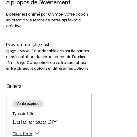
À propos de l'événement
L’atelier est animé par Olympe, votre coach
en création le temps de cette après-midi
créative.
Programme: 15h30 -19h
15h30-16h00 : Tour de table des participantes
et présentation du déroulement de l'atelier.
16h –18h30 Conception de votre sac (choix
entre plusieurs coloris et différentes options
de personnalisation).
18h30 : Débriefing sur votre expérience et vos
Billets
réalisations. Séance photos de vos modèles.
19h00: Fin de l'atelier (heure approximative
selon le déroulement de l’atelier).
Tarif participante: 89€
Vente expirée
Le tarif comprend la location de l'outillage,
Type de billet
et l'ensemble de la matière première pour vos
réalisations.
L'atelier sac DIY
Non remboursable en cas d'annulation mais
possibilité de le créditer pour une date
Plus d'info