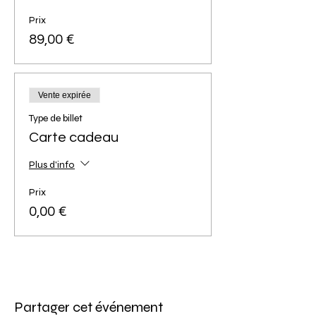
d'atelier ultérieure).
Annulation définitive de votre crédit au bout
Prix
de 2 absences (sans possibilité de
89,00 €
remboursement ou d'avoir).
Les sacs sont réalisés sans couture, aucune
Vente expirée
expérience n'est requise.
Type de billet
Nombre maximum de participantes : 6.
Carte cadeau
Nombre minimum : 3.
Age minimum : 13 ans.
Plus d'info
Prix
0,00 €
Partager cet événement