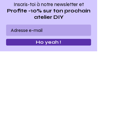
Inscris-toi à notre newsletter
et
Profite -10% sur ton prochain
atelier DIY
Ho yeah !
Make my bag est un concept
d'ateliers
de maroquinerie
"do it yourself"
.
Nous vous proposons toute l'année des