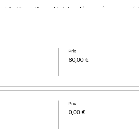
 de l'outillage, et l'ensemble de la matière première pour vos réal
ulation mais possibilité de le créditer pour une date d'atelier ul
re crédit au bout de 2 absences (sans possibilité de remboursemen
couture, aucune expérience n'est requise.
Prix
80,00 €
antes : 6.
Prix
0,00 €