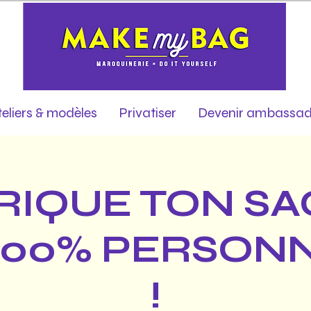
teliers & modèles
Privatiser
Devenir ambassad
RIQUE TON SA
100% PERSON
!