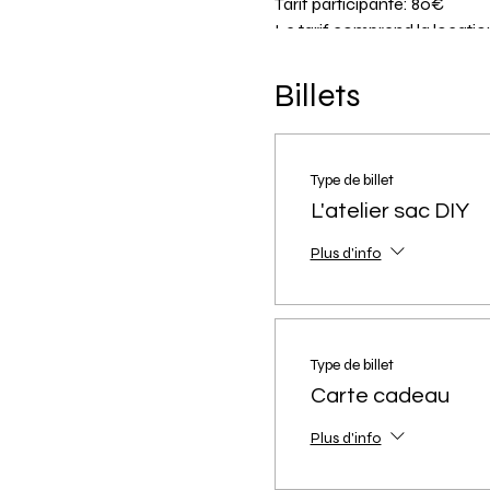
Tarif participante: 80€
Le tarif comprend la location
Non remboursable en cas d'ann
Annulation définitive de vot
Billets
Les sacs sont réalisés sans 
Type de billet
L'atelier sac DIY
Nombre maximum de particip
Nombre minimum : 3.
Plus d'info
Age minimum : 13 ans.
Type de billet
Carte cadeau
Plus d'info