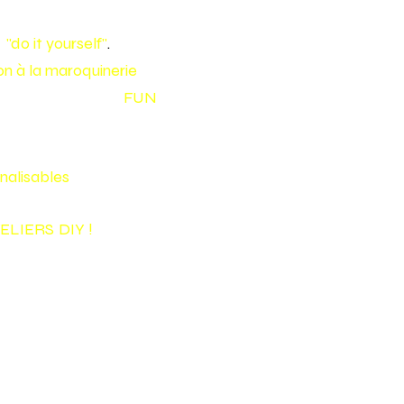
e
"do it yourself"
.
tion à la maroquinerie
pour
 en cuir de façon
FUN
nalisables
!
ELIERS
DIY
!