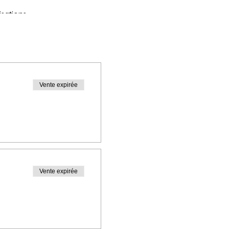
isations.
térieure).
t ou d'avoir).
Vente expirée
Vente expirée