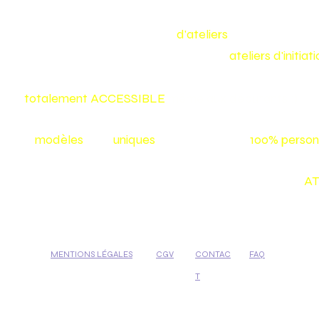
Make my bag est un concept
d'ateliers
de maroquineri
Nous vous proposons toute l'année des
ateliers d'initia
confectionner vous même votre sac ou votre accessoire
et
totalement
ACCESSIBLE
même aux débutants :)
Nos
modèles
sont
uniques
et vos créations
100% person
Tu aimerais créer toi-même ton sac? Inscris-toi à nos
AT
MENTIONS LÉGALES
CGV
CONTAC
FAQ
T
© MAKE MY BAG
2024
- TOUS DROITS RÉSERVÉS