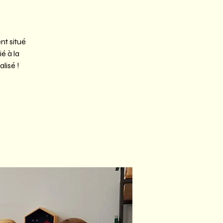
nt situé
é à la
lisé !