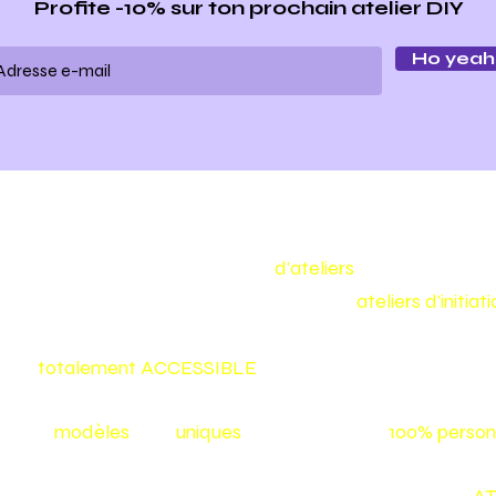
Profite -10% sur ton prochain atelier DIY
Ho yeah 
Make my bag est un concept
d'ateliers
de maroquineri
Nous vous proposons toute l'année des
ateliers d'initia
confectionner vous même votre sac ou votre accessoire
et
totalement
ACCESSIBLE
même aux débutants :)
Nos
modèles
sont
uniques
et vos créations
100% person