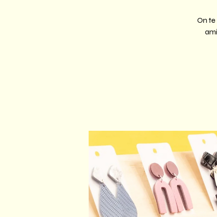
On te
ami