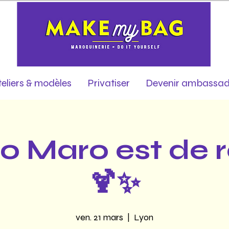
teliers & modèles
Privatiser
Devenir ambassad
o Maro est de r
🍹✨
ven. 21 mars
  |  
Lyon