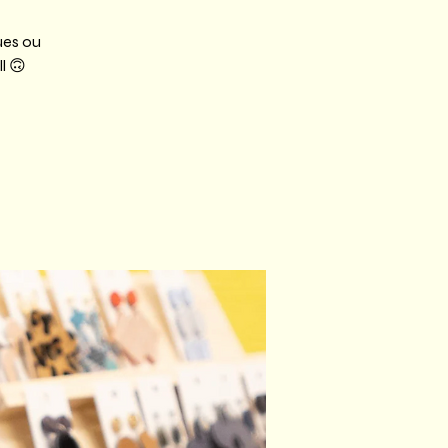
ues ou
l 🙃