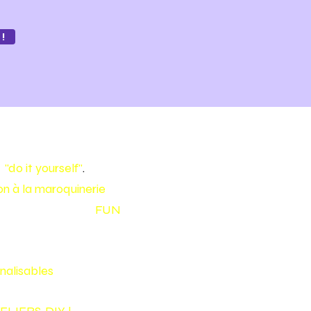
!
e
"do it yourself"
.
tion à la maroquinerie
pour
 en cuir de façon
FUN
nalisables
!