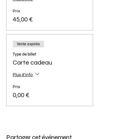
Les chaussons de bébé sont réalisés sans
couture, aucune expérience n'est requise.
Prix
Crédit possible sur une autre date d'atelier en
45,00 €
cas d'absence ou d'annulation.
Annulation définitive de votre crédit au bout
de 2 absences (sans possibilité de
remboursement ou d'avoir).
Vente expirée
Nombre maximum de participantes : 10.
Type de billet
Nombre minimum : 5.
Carte cadeau
Age minimum : 13 ans.
Plus d'info
Prix
0,00 €
Partager cet événement