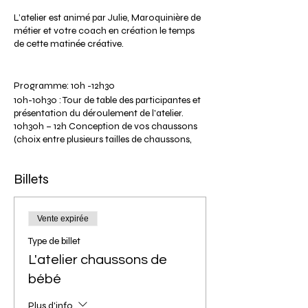
L’atelier est animé par Julie, Maroquinière de
métier et votre coach en création le temps
de cette matinée créative.
Programme: 10h -12h30
10h-10h30 : Tour de table des participantes et
présentation du déroulement de l'atelier.
10h30h – 12h Conception de vos chaussons
(choix entre plusieurs tailles de chaussons,
coloris et différentes options de
personnalisation).
Billets
12h : Débriefing sur votre expérience et vos
réalisations. Séance photos de vos modèles.
12h30: Fin de l'atelier (heure approximative
selon le déroulement de l’atelier).
Vente expirée
Tarif participante: 45€
Type de billet
Le tarif comprend la location de l'outillage,
et l'ensemble de la matière première pour vos
L'atelier chaussons de
réalisations.
bébé
Plus d'info