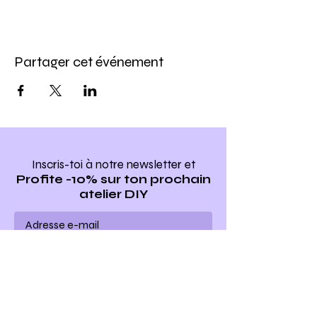
Partager cet événement
Inscris-toi à notre newsletter
et
Profite -10% sur ton prochain
atelier DIY
Ho yeah !